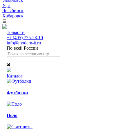
Ульяновск
Уфа
Челябинск
Хабаровск
☰
Тольятти
+7 (495) 775-28-10
info@modern-it.ru
По всей России
✖
Каталог
Футболки
Поло