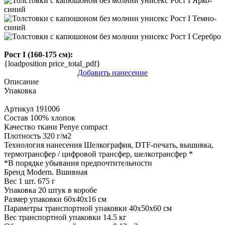
Рост I (160-175 см):
{loadposition price_total_pdf}
Добавить нанесение
Описание
Упаковка
Артикул
191006
Состав
100% хлопок
Качество ткани
Penye compact
Плотность
320 г/м2
Технология нанесения
Шелкография, DTF-печать, вышивка,
термотрансфер / цифровой трансфер, шелкотрансфер
*
*
В порядке убывания предпочтительности
Бренд
Modern. Вшивная
Вес 1 шт.
675 г
Упаковка
20 штук в коробе
Размер упаковки
60х40х16 см
Параметры транспортной упаковки
40x50x60 см
Вес транспортной упаковки
14.5 кг