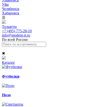
Ульяновск
Уфа
Челябинск
Хабаровск
☰
Тольятти
+7 (495) 775-28-10
info@modern-it.ru
По всей России
✖
Каталог
Футболки
Поло