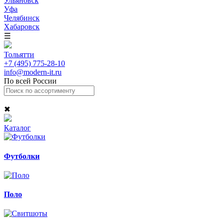
Ульяновск
Уфа
Челябинск
Хабаровск
☰
Тольятти
+7 (495) 775-28-10
info@modern-it.ru
По всей России
✖
Каталог
Футболки
Поло