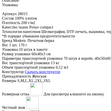
Описание
Упаковка
Артикул
28015
Состав
100% хлопок
Плотность
200 г/м2
Качество ткани
Penye compact
Технология нанесения
Шелкография, DTF-печать, вышивка, те
*
В порядке убывания предпочтительности
Бренд
Modern. Печатная бирка
Вес 1 шт.
170 г
Упаковка
10 штук в пакете
Размер упаковки
60x40x3 см
Параметры транспортной упаковки
70 штук в коробе, 40x50x60
Вес транспортной упаковки
13 кг
Объем транспортной упаковки
0,12 м3
Конструктор
Скачать конструктор
Принадлежность
Женская
Размеры
S,M,L,XL,2XL,3XL
Размерная сетка
Для просмотра кликните на иконку
Честный знак