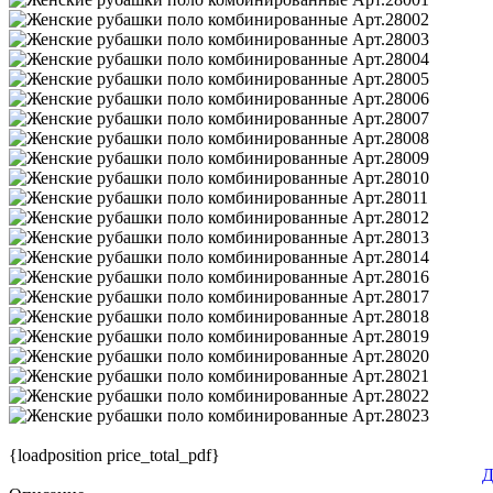
{loadposition price_total_pdf}
Д